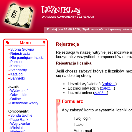
Dzisiaj jest 09.08.2026,
Użytkownik nie zalogowany
, stro
Menu
Rejestracja
Strona Główna
Rejestracja w naszej witrynie jest możliwie 
Rejestracja
korzystać z wszystkich komponentów oferow
Nie pamiętam hasła
Pomoc
Rejestracja licznika
Kontakt
Standardy
Jeśli chcesz założyć któryś z liczników, m
Katalog
się na dole tej strony.
Bannerki
Liczniki wyświetleń (
załóż...
)
Liczniki:
Liczniki odwiedzin (
załóż...
)
Wyświetleń
Liczniki online (
załóż...
)
Odwiedzin
Online
Formularz
Oferowane wzory
Aby założyć konto w systemie liczniki.or
Komponenty:
Sonda tak/nie
Twój login:
Page Rank
Wygryzanko
Hasło:
Ministat
Adres mail: