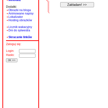
Ministat2
Dodatki:
Obrazki na bloga
Animowane napisy
Lokalizator
Hosting obrazków
Licznik wakacyjny
Dni do sylwestra
Skracanie linków
Zaloguj się:
Login:
Hasło: