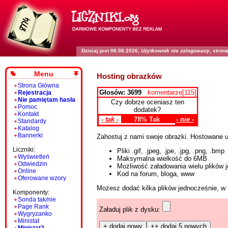
Dzisiaj jest 06.08.2026,
Użytkownik nie zalogowany
, stro
Menu
Hosting obrazków
Strona Główna
Głosów: 3699
komentarze[115]
Rejestracja
Nie pamiętam hasła
Czy dobrze oceniasz ten
Pomoc
dodatek?
Kontakt
- tak -
78% Tak
- nie -
Standardy
Katalog
Bannerki
Zahostuj z nami swoje obrazki. Hostowane u
Liczniki:
Pliki .gif, .jpeg, .jpe, .jpg, .png, .bmp
Wyświetleń
Maksymalna wielkość do 6MB
Odwiedzin
Możliwość załadowania wielu plików 
Online
Kod na forum, bloga, www
Oferowane wzory
Możesz dodać kilka plików jednocześnie, w 
Komponenty:
Sonda tak/nie
Page Rank
Załaduj plik z dysku:
Wygryzanko
Ministat
+ dodaj nowy
++ dodaj 5 nowych