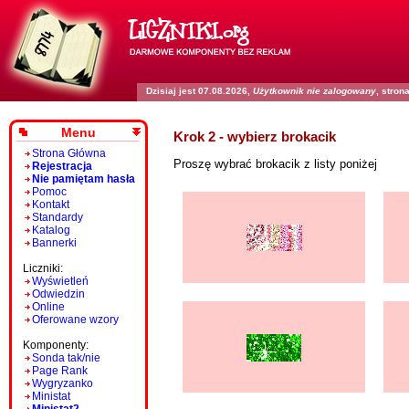
Dzisiaj jest 07.08.2026,
Użytkownik nie zalogowany
, stro
Menu
Krok 2 - wybierz brokacik
Strona Główna
Proszę wybrać brokacik z listy poniżej
Rejestracja
Nie pamiętam hasła
Pomoc
Kontakt
Standardy
Katalog
Bannerki
Liczniki:
Wyświetleń
Odwiedzin
Online
Oferowane wzory
Komponenty:
Sonda tak/nie
Page Rank
Wygryzanko
Ministat