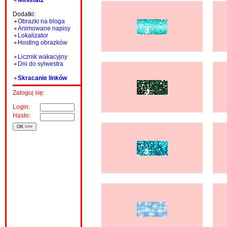
Ministat2
Dodatki:
Obrazki na bloga
Animowane napisy
Lokalizator
Hosting obrazków
Licznik wakacyjny
Dni do sylwestra
Skracanie linków
Zaloguj się:
Login:
Hasło: