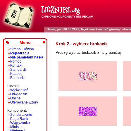
Dzisiaj jest 06.08.2026,
Użytkownik nie zalogowany
, stro
Menu
Krok 2 - wybierz brokacik
Strona Główna
Proszę wybrać brokacik z listy poniżej
Rejestracja
Nie pamiętam hasła
Pomoc
Kontakt
Standardy
Katalog
Bannerki
Liczniki:
Wyświetleń
Odwiedzin
Online
Oferowane wzory
Komponenty:
Sonda tak/nie
Page Rank
Wygryzanko
Ministat