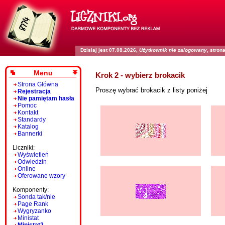
Dzisiaj jest 07.08.2026,
Użytkownik nie zalogowany
, stro
Menu
Krok 2 - wybierz brokacik
Strona Główna
Proszę wybrać brokacik z listy poniżej
Rejestracja
Nie pamiętam hasła
Pomoc
Kontakt
Standardy
Katalog
Bannerki
Liczniki:
Wyświetleń
Odwiedzin
Online
Oferowane wzory
Komponenty:
Sonda tak/nie
Page Rank
Wygryzanko
Ministat