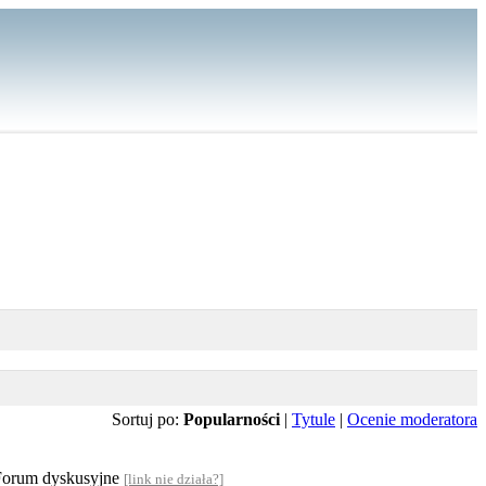
Sortuj po:
Popularności
|
Tytule
|
Ocenie moderatora
i Forum dyskusyjne
[link nie działa?]