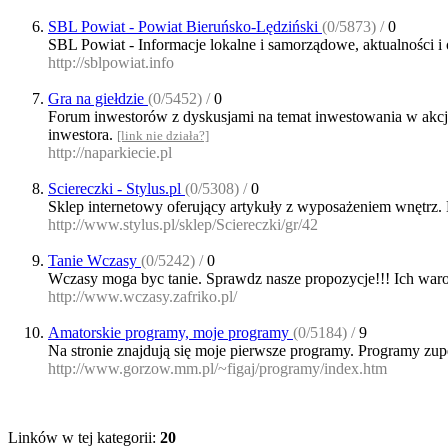
SBL Powiat - Powiat Bieruńsko-Lędziński
(0/5873) /
0
SBL Powiat - Informacje lokalne i samorządowe, aktualności i
http://sblpowiat.info
Gra na giełdzie
(0/5452) /
0
Forum inwestorów z dyskusjami na temat inwestowania w akcje
inwestora.
[link nie działa?]
http://naparkiecie.pl
Sciereczki - Stylus.pl
(0/5308) /
0
Sklep internetowy oferujący artykuły z wyposażeniem wnętrz. 
http://www.stylus.pl/sklep/Sciereczki/gr/42
Tanie Wczasy
(0/5242) /
0
Wczasy moga byc tanie. Sprawdz nasze propozycje!!! Ich waro
http://www.wczasy.zafriko.pl/
Amatorskie programy, moje programy
(0/5184) /
9
Na stronie znajdują się moje pierwsze programy. Programy zup
http://www.gorzow.mm.pl/~figaj/programy/index.htm
Linków w tej kategorii:
20