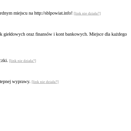
ednym miejscu na http://sblpowiat.info!
[link nie działa?]
ek giełdowych oraz finansów i kont bankowych. Miejsce dla każdego
czki.
[link nie działa?]
astepnej wyprawy.
[link nie działa?]