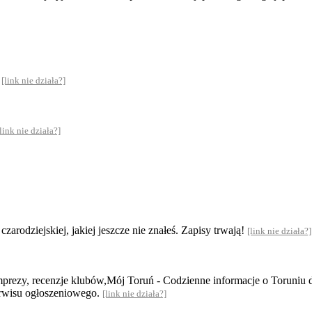
.
[link nie działa?]
[link nie działa?]
zarodziejskiej, jakiej jeszcze nie znałeś. Zapisy trwają!
[link nie działa?]
mprezy, recenzje klubów,Mój Toruń - Codzienne informacje o Toruniu 
serwisu ogłoszeniowego.
[link nie działa?]