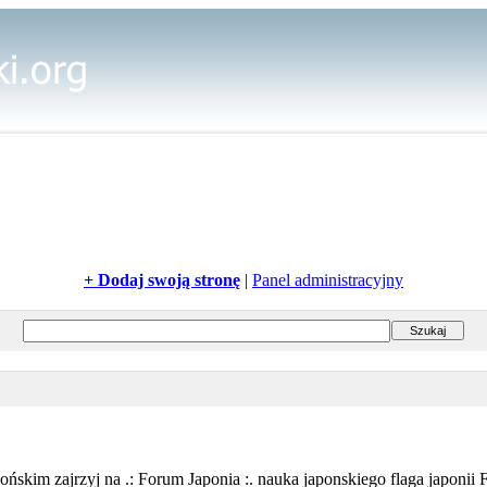
+ Dodaj swoją stronę
|
Panel administracyjny
ońskim zajrzyj na .: Forum Japonia :. nauka japonskiego flaga japoni