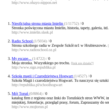
http://www.ohayo-nippon.net
Nieoficjalna strona miasta Imielin
(1/11752) /
0
Stronka poświęcona miastu Imielin, historia, tapety, galeria, itd
http://www.imielin.slask.pl
Radio School
(1/5034) /
0
Strona szkolnego radia w Zespole Szkół nr1 w Hrubieszowie.
http://www.radioschool.oz.pl
My escape...
(1/4722) /
0
Moja stronka. Wszystkiego po trochu.
[link nie działa?]
http://www.sign.republika.pl
Szkoła magii i Czarodziejstwa Hogwart
(1/4527) /
0
Szkoła Magii i czarodziejstwa Hogwart. Tu nauczysz się sztuki c
http://republika.pl/schoolhogwart
Mój Toruń
(0/8864) /
0
katalog firm z regionu oraz linki do Toruńskich stron WWW, i
miejskiej, fotorelacje, przegląd prasy, forum, Zapraszamy do 
http://www.mojtorun.pl