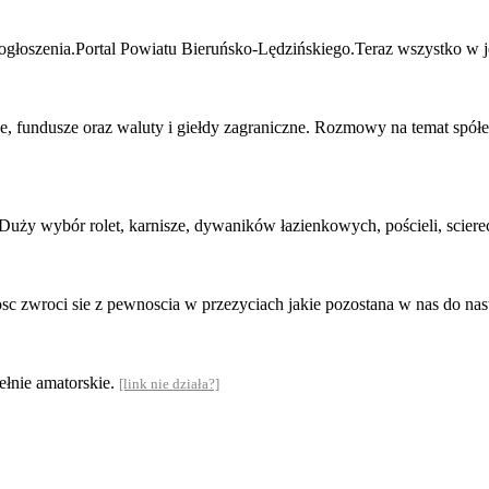
 ogłoszenia.Portal Powiatu Bieruńsko-Lędzińskiego.Teraz wszystko w j
, fundusze oraz waluty i giełdy zagraniczne. Rozmowy na temat spół
Duży wybór rolet, karnisze, dywaników łazienkowych, pościeli, sciere
sc zwroci sie z pewnoscia w przezyciach jakie pozostana w nas do n
ełnie amatorskie.
[link nie działa?]