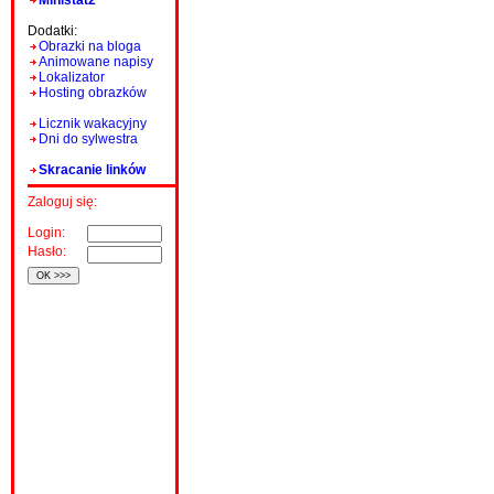
Ministat2
Dodatki:
Obrazki na bloga
Animowane napisy
Lokalizator
Hosting obrazków
Licznik wakacyjny
Dni do sylwestra
Skracanie linków
Zaloguj się:
Login:
Hasło: