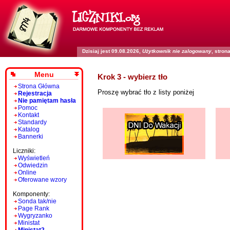
Dzisiaj jest 09.08.2026,
Użytkownik nie zalogowany
, stro
Menu
Krok 3 - wybierz tło
Strona Główna
Proszę wybrać tło z listy poniżej
Rejestracja
Nie pamiętam hasła
Pomoc
Kontakt
Standardy
Katalog
Bannerki
Liczniki:
Wyświetleń
Odwiedzin
Online
Oferowane wzory
Komponenty:
Sonda tak/nie
Page Rank
Wygryzanko
Ministat