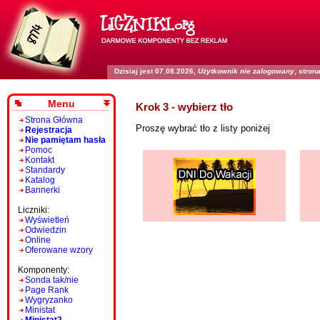
Dzisiaj jest 07.08.2026,
Użytkownik nie zalogowany
, stro
Menu
Krok 3 - wybierz tło
Strona Główna
Proszę wybrać tło z listy poniżej
Rejestracja
Nie pamiętam hasła
Pomoc
Kontakt
Standardy
Katalog
Bannerki
Liczniki:
Wyświetleń
Odwiedzin
Online
Oferowane wzory
Komponenty:
Sonda tak/nie
Page Rank
Wygryzanko
Ministat