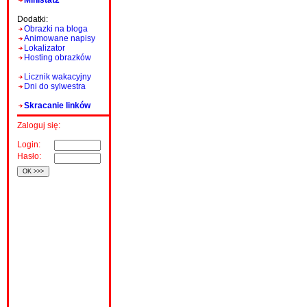
Ministat2
Dodatki:
Obrazki na bloga
Animowane napisy
Lokalizator
Hosting obrazków
Licznik wakacyjny
Dni do sylwestra
Skracanie linków
Zaloguj się:
Login:
Hasło: