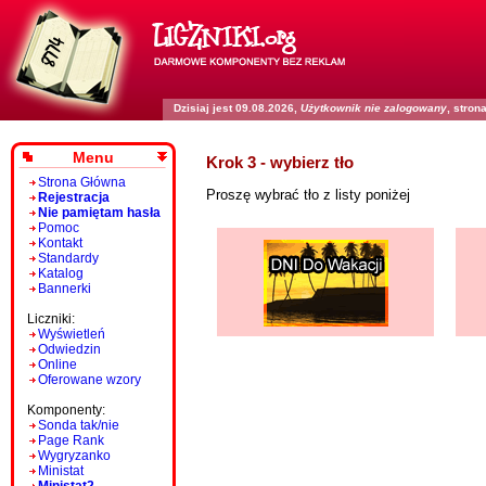
Dzisiaj jest 09.08.2026,
Użytkownik nie zalogowany
, stro
Menu
Krok 3 - wybierz tło
Strona Główna
Proszę wybrać tło z listy poniżej
Rejestracja
Nie pamiętam hasła
Pomoc
Kontakt
Standardy
Katalog
Bannerki
Liczniki:
Wyświetleń
Odwiedzin
Online
Oferowane wzory
Komponenty:
Sonda tak/nie
Page Rank
Wygryzanko
Ministat