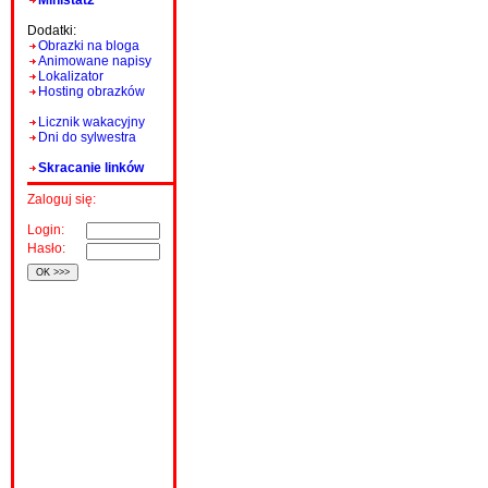
Ministat2
Dodatki:
Obrazki na bloga
Animowane napisy
Lokalizator
Hosting obrazków
Licznik wakacyjny
Dni do sylwestra
Skracanie linków
Zaloguj się:
Login:
Hasło: