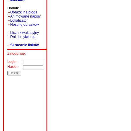
Ministat2
Dodatki:
Obrazki na bloga
Animowane napisy
Lokalizator
Hosting obrazków
Licznik wakacyjny
Dni do sylwestra
Skracanie linków
Zaloguj się:
Login:
Hasło: