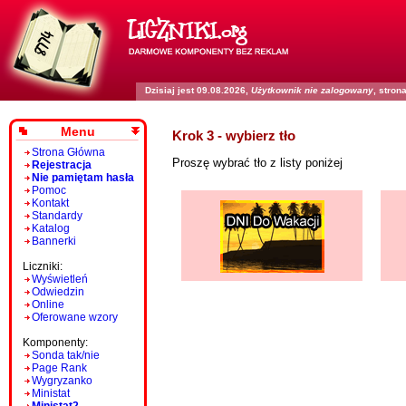
Dzisiaj jest 09.08.2026,
Użytkownik nie zalogowany
, stro
Menu
Krok 3 - wybierz tło
Strona Główna
Proszę wybrać tło z listy poniżej
Rejestracja
Nie pamiętam hasła
Pomoc
Kontakt
Standardy
Katalog
Bannerki
Liczniki:
Wyświetleń
Odwiedzin
Online
Oferowane wzory
Komponenty:
Sonda tak/nie
Page Rank
Wygryzanko
Ministat