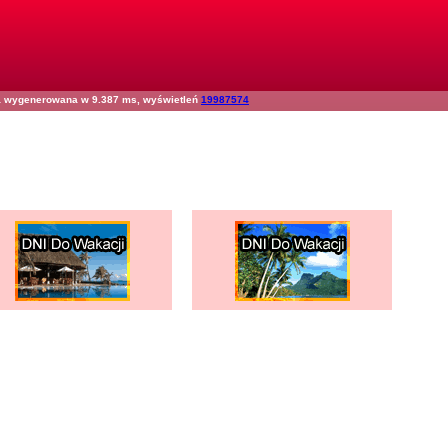
na wygenerowana w 9.387 ms, wyświetleń
19987574