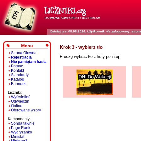
Dzisiaj jest 08.08.2026,
Użytkownik nie zalogowany
, stro
Menu
Krok 3 - wybierz tło
Strona Główna
Proszę wybrać tło z listy poniżej
Rejestracja
Nie pamiętam hasła
Pomoc
Kontakt
Standardy
Katalog
Bannerki
Liczniki:
Wyświetleń
Odwiedzin
Online
Oferowane wzory
Komponenty:
Sonda tak/nie
Page Rank
Wygryzanko
Ministat