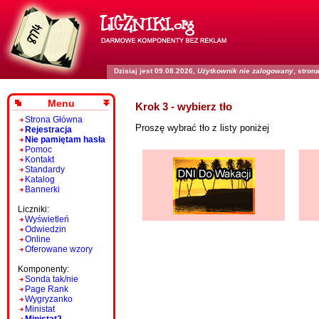
Dzisiaj jest 09.08.2026,
Użytkownik nie zalogowany
, stro
Menu
Krok 3 - wybierz tło
Strona Główna
Proszę wybrać tło z listy poniżej
Rejestracja
Nie pamiętam hasła
Pomoc
Kontakt
Standardy
Katalog
Bannerki
Liczniki:
Wyświetleń
Odwiedzin
Online
Oferowane wzory
Komponenty:
Sonda tak/nie
Page Rank
Wygryzanko
Ministat