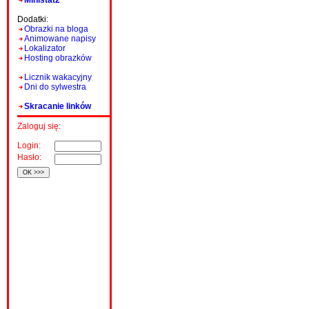
Ministat2
Dodatki:
Obrazki na bloga
Animowane napisy
Lokalizator
Hosting obrazków
Licznik wakacyjny
Dni do sylwestra
Skracanie linków
Zaloguj się:
Login:
Hasło: