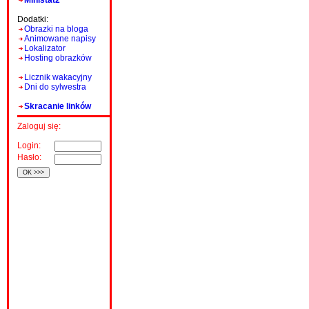
Ministat2
Dodatki:
Obrazki na bloga
Animowane napisy
Lokalizator
Hosting obrazków
Licznik wakacyjny
Dni do sylwestra
Skracanie linków
Zaloguj się:
Login:
Hasło: