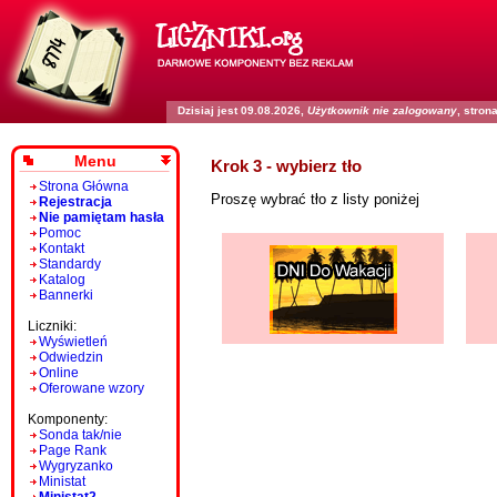
Dzisiaj jest 09.08.2026,
Użytkownik nie zalogowany
, stro
Menu
Krok 3 - wybierz tło
Strona Główna
Proszę wybrać tło z listy poniżej
Rejestracja
Nie pamiętam hasła
Pomoc
Kontakt
Standardy
Katalog
Bannerki
Liczniki:
Wyświetleń
Odwiedzin
Online
Oferowane wzory
Komponenty:
Sonda tak/nie
Page Rank
Wygryzanko
Ministat