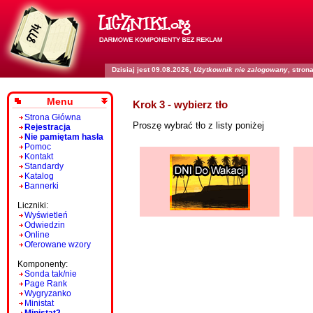
Dzisiaj jest 09.08.2026,
Użytkownik nie zalogowany
, stro
Menu
Krok 3 - wybierz tło
Strona Główna
Proszę wybrać tło z listy poniżej
Rejestracja
Nie pamiętam hasła
Pomoc
Kontakt
Standardy
Katalog
Bannerki
Liczniki:
Wyświetleń
Odwiedzin
Online
Oferowane wzory
Komponenty:
Sonda tak/nie
Page Rank
Wygryzanko
Ministat