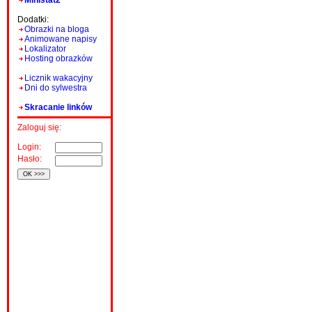
Ministat2
Dodatki:
Obrazki na bloga
Animowane napisy
Lokalizator
Hosting obrazków
Licznik wakacyjny
Dni do sylwestra
Skracanie linków
Zaloguj się:
Login:
Hasło: