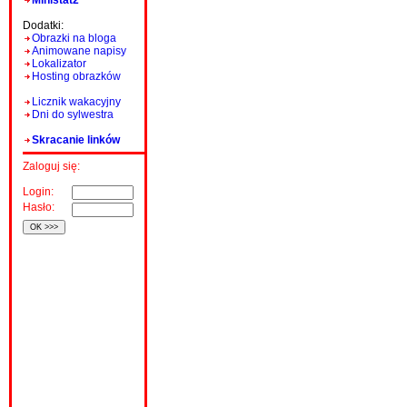
Ministat2
Dodatki:
Obrazki na bloga
Animowane napisy
Lokalizator
Hosting obrazków
Licznik wakacyjny
Dni do sylwestra
Skracanie linków
Zaloguj się:
Login:
Hasło: