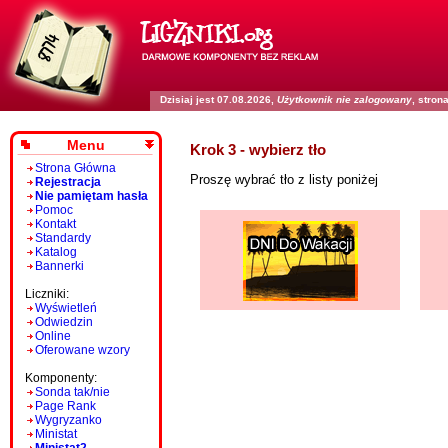
Dzisiaj jest 07.08.2026,
Użytkownik nie zalogowany
, stro
Menu
Krok 3 - wybierz tło
Strona Główna
Proszę wybrać tło z listy poniżej
Rejestracja
Nie pamiętam hasła
Pomoc
Kontakt
Standardy
Katalog
Bannerki
Liczniki:
Wyświetleń
Odwiedzin
Online
Oferowane wzory
Komponenty:
Sonda tak/nie
Page Rank
Wygryzanko
Ministat