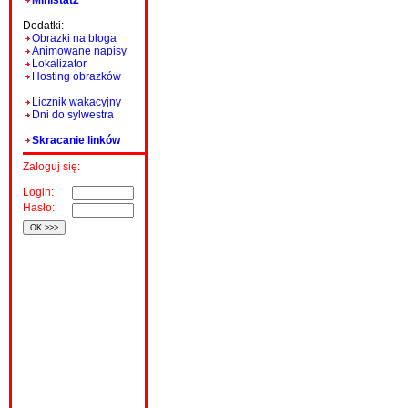
Ministat2
Dodatki:
Obrazki na bloga
Animowane napisy
Lokalizator
Hosting obrazków
Licznik wakacyjny
Dni do sylwestra
Skracanie linków
Zaloguj się:
Login:
Hasło: