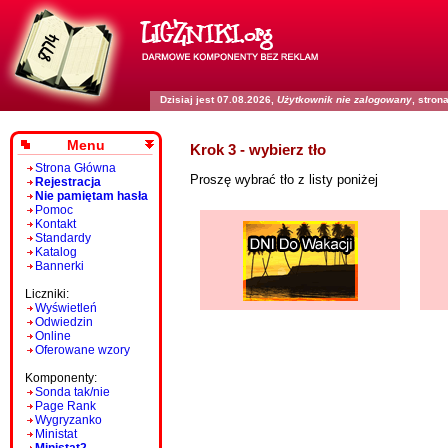
Dzisiaj jest 07.08.2026,
Użytkownik nie zalogowany
, stro
Menu
Krok 3 - wybierz tło
Strona Główna
Proszę wybrać tło z listy poniżej
Rejestracja
Nie pamiętam hasła
Pomoc
Kontakt
Standardy
Katalog
Bannerki
Liczniki:
Wyświetleń
Odwiedzin
Online
Oferowane wzory
Komponenty:
Sonda tak/nie
Page Rank
Wygryzanko
Ministat