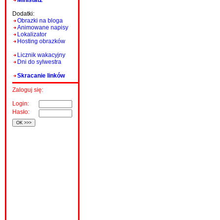
Ministat2
Dodatki:
Obrazki na bloga
Animowane napisy
Lokalizator
Hosting obrazków
Licznik wakacyjny
Dni do sylwestra
Skracanie linków
Zaloguj się:
Login:
Hasło: