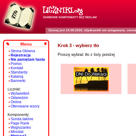
Dzisiaj jest 10.08.2026,
Użytkownik nie zalogowany
, stro
Menu
Krok 3 - wybierz tło
Strona Główna
Proszę wybrać tło z listy poniżej
Rejestracja
Nie pamiętam hasła
Pomoc
Kontakt
Standardy
Katalog
Bannerki
Liczniki:
Wyświetleń
Odwiedzin
Online
Oferowane wzory
Komponenty:
Sonda tak/nie
Page Rank
Wygryzanko
Ministat