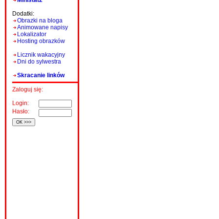
Ministat2
Dodatki:
Obrazki na bloga
Animowane napisy
Lokalizator
Hosting obrazków
Licznik wakacyjny
Dni do sylwestra
Skracanie linków
Zaloguj się:
Login:
Hasło: