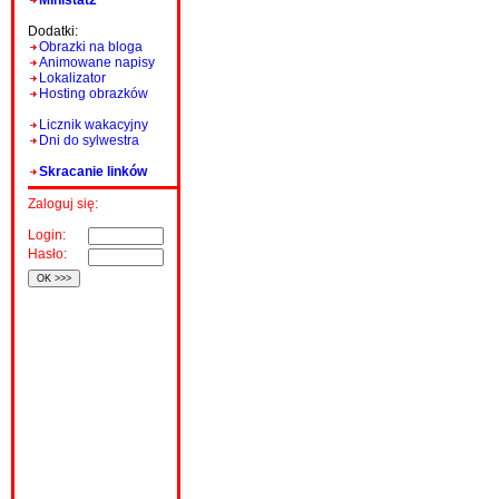
Ministat2
Dodatki:
Obrazki na bloga
Animowane napisy
Lokalizator
Hosting obrazków
Licznik wakacyjny
Dni do sylwestra
Skracanie linków
Zaloguj się:
Login:
Hasło: