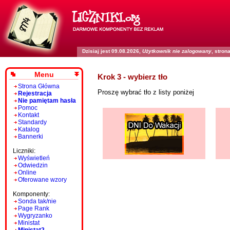
Dzisiaj jest 09.08.2026,
Użytkownik nie zalogowany
, stro
Menu
Krok 3 - wybierz tło
Strona Główna
Proszę wybrać tło z listy poniżej
Rejestracja
Nie pamiętam hasła
Pomoc
Kontakt
Standardy
Katalog
Bannerki
Liczniki:
Wyświetleń
Odwiedzin
Online
Oferowane wzory
Komponenty:
Sonda tak/nie
Page Rank
Wygryzanko
Ministat