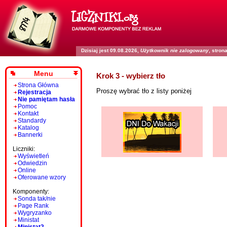
Dzisiaj jest 09.08.2026,
Użytkownik nie zalogowany
, stro
Menu
Krok 3 - wybierz tło
Strona Główna
Proszę wybrać tło z listy poniżej
Rejestracja
Nie pamiętam hasła
Pomoc
Kontakt
Standardy
Katalog
Bannerki
Liczniki:
Wyświetleń
Odwiedzin
Online
Oferowane wzory
Komponenty:
Sonda tak/nie
Page Rank
Wygryzanko
Ministat