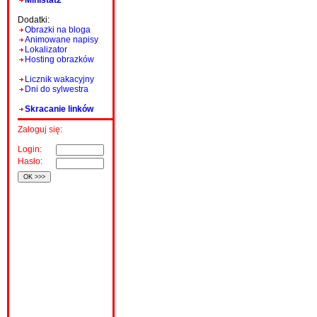
Ministat2
Dodatki:
Obrazki na bloga
Animowane napisy
Lokalizator
Hosting obrazków
Licznik wakacyjny
Dni do sylwestra
Skracanie linków
Zaloguj się:
Login:
Hasło: