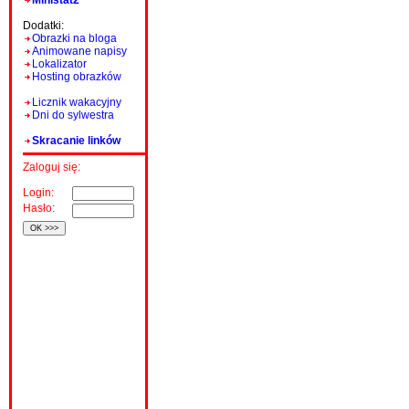
Ministat2
Dodatki:
Obrazki na bloga
Animowane napisy
Lokalizator
Hosting obrazków
Licznik wakacyjny
Dni do sylwestra
Skracanie linków
Zaloguj się:
Login:
Hasło: