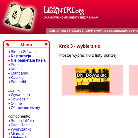
Dzisiaj jest 08.08.2026,
Użytkownik nie zalogowany
, stro
Menu
Krok 3 - wybierz tło
Strona Główna
Proszę wybrać tło z listy poniżej
Rejestracja
Nie pamiętam hasła
Pomoc
Kontakt
Standardy
Katalog
Bannerki
Liczniki:
Wyświetleń
Odwiedzin
Online
Oferowane wzory
Komponenty:
Sonda tak/nie
Page Rank
Wygryzanko
Ministat