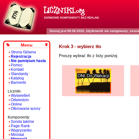
Dzisiaj jest 08.08.2026,
Użytkownik nie zalogowany
, stro
Menu
Krok 3 - wybierz tło
Strona Główna
Proszę wybrać tło z listy poniżej
Rejestracja
Nie pamiętam hasła
Pomoc
Kontakt
Standardy
Katalog
Bannerki
Liczniki:
Wyświetleń
Odwiedzin
Online
Oferowane wzory
Komponenty:
Sonda tak/nie
Page Rank
Wygryzanko
Ministat