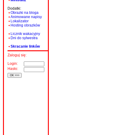
Ministat2
Dodatki:
Obrazki na bloga
Animowane napisy
Lokalizator
Hosting obrazków
Licznik wakacyjny
Dni do sylwestra
Skracanie linków
Zaloguj się:
Login:
Hasło: