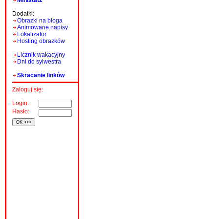
Ministat2
Dodatki:
Obrazki na bloga
Animowane napisy
Lokalizator
Hosting obrazków
Licznik wakacyjny
Dni do sylwestra
Skracanie linków
Zaloguj się:
Login:
Hasło: