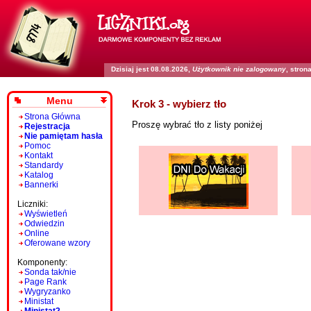
Dzisiaj jest 08.08.2026,
Użytkownik nie zalogowany
, stro
Menu
Krok 3 - wybierz tło
Strona Główna
Proszę wybrać tło z listy poniżej
Rejestracja
Nie pamiętam hasła
Pomoc
Kontakt
Standardy
Katalog
Bannerki
Liczniki:
Wyświetleń
Odwiedzin
Online
Oferowane wzory
Komponenty:
Sonda tak/nie
Page Rank
Wygryzanko
Ministat