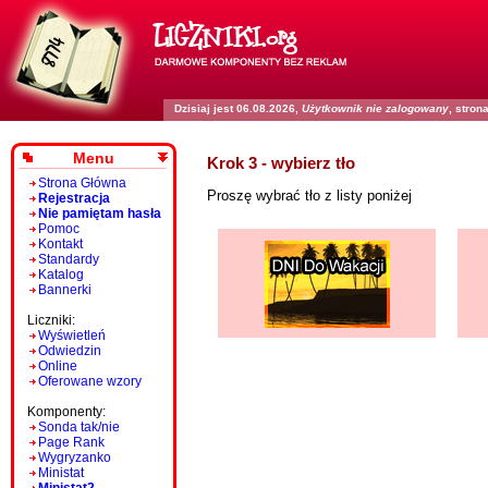
Dzisiaj jest 06.08.2026,
Użytkownik nie zalogowany
, stro
Menu
Krok 3 - wybierz tło
Strona Główna
Proszę wybrać tło z listy poniżej
Rejestracja
Nie pamiętam hasła
Pomoc
Kontakt
Standardy
Katalog
Bannerki
Liczniki:
Wyświetleń
Odwiedzin
Online
Oferowane wzory
Komponenty:
Sonda tak/nie
Page Rank
Wygryzanko
Ministat