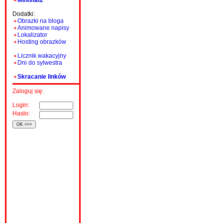
Ministat2
Dodatki:
Obrazki na bloga
Animowane napisy
Lokalizator
Hosting obrazków
Licznik wakacyjny
Dni do sylwestra
Skracanie linków
Zaloguj się:
Login:
Hasło: