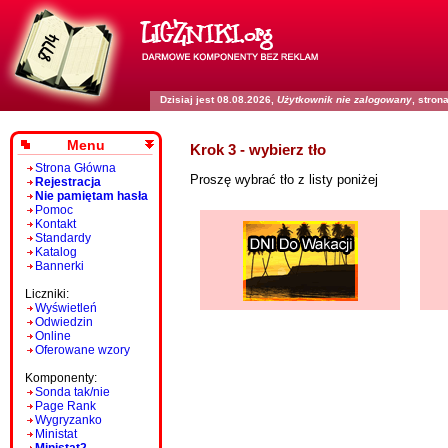
Dzisiaj jest 08.08.2026,
Użytkownik nie zalogowany
, stro
Menu
Krok 3 - wybierz tło
Strona Główna
Proszę wybrać tło z listy poniżej
Rejestracja
Nie pamiętam hasła
Pomoc
Kontakt
Standardy
Katalog
Bannerki
Liczniki:
Wyświetleń
Odwiedzin
Online
Oferowane wzory
Komponenty:
Sonda tak/nie
Page Rank
Wygryzanko
Ministat