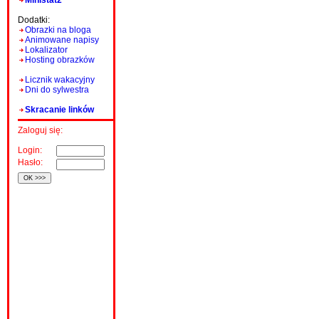
Ministat2
Dodatki:
Obrazki na bloga
Animowane napisy
Lokalizator
Hosting obrazków
Licznik wakacyjny
Dni do sylwestra
Skracanie linków
Zaloguj się:
Login:
Hasło: