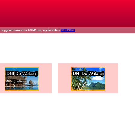
na wygenerowana w 4.952 ms, wyświetleń
19987223