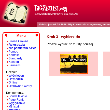
Dzisiaj jest 06.08.2026,
Użytkownik nie zalogowany
, stro
Menu
Krok 3 - wybierz tło
Strona Główna
Proszę wybrać tło z listy poniżej
Rejestracja
Nie pamiętam hasła
Pomoc
Kontakt
Standardy
Katalog
Bannerki
Liczniki:
Wyświetleń
Odwiedzin
Online
Oferowane wzory
Komponenty:
Sonda tak/nie
Page Rank
Wygryzanko
Ministat