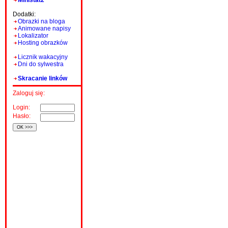
Ministat2
Dodatki:
Obrazki na bloga
Animowane napisy
Lokalizator
Hosting obrazków
Licznik wakacyjny
Dni do sylwestra
Skracanie linków
Zaloguj się:
Login:
Hasło: