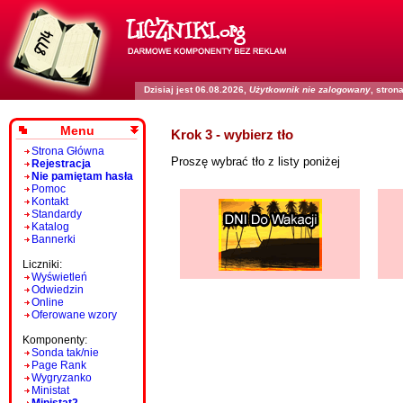
Dzisiaj jest 06.08.2026,
Użytkownik nie zalogowany
, stro
Menu
Krok 3 - wybierz tło
Strona Główna
Proszę wybrać tło z listy poniżej
Rejestracja
Nie pamiętam hasła
Pomoc
Kontakt
Standardy
Katalog
Bannerki
Liczniki:
Wyświetleń
Odwiedzin
Online
Oferowane wzory
Komponenty:
Sonda tak/nie
Page Rank
Wygryzanko
Ministat