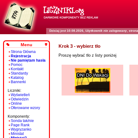
Dzisiaj jest 10.08.2026,
Użytkownik nie zalogowany
, stro
Menu
Krok 3 - wybierz tło
Strona Główna
Proszę wybrać tło z listy poniżej
Rejestracja
Nie pamiętam hasła
Pomoc
Kontakt
Standardy
Katalog
Bannerki
Liczniki:
Wyświetleń
Odwiedzin
Online
Oferowane wzory
Komponenty:
Sonda tak/nie
Page Rank
Wygryzanko
Ministat