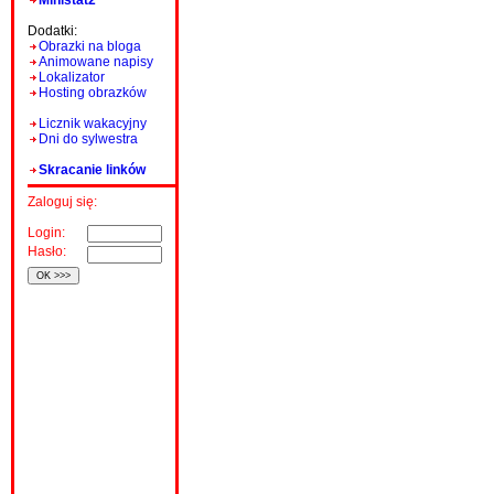
Ministat2
Dodatki:
Obrazki na bloga
Animowane napisy
Lokalizator
Hosting obrazków
Licznik wakacyjny
Dni do sylwestra
Skracanie linków
Zaloguj się:
Login:
Hasło: